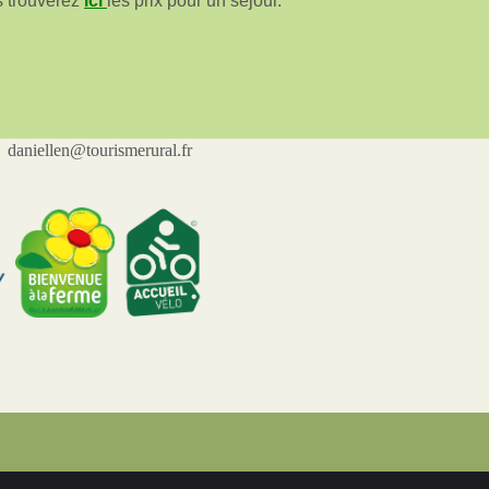
s trouverez
ici
les prix pour un séjour.
iellen@tourismerural.fr