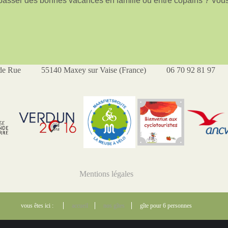
e passer des bonnes vacances en famille ou entre copains ? Vou
de Rue 55140 Maxey sur Vaise (France) 06 70 92 81 97 dan
Mentions légales
vous êtes ici :
accueil
nos gîtes
gîte pour 6 personnes