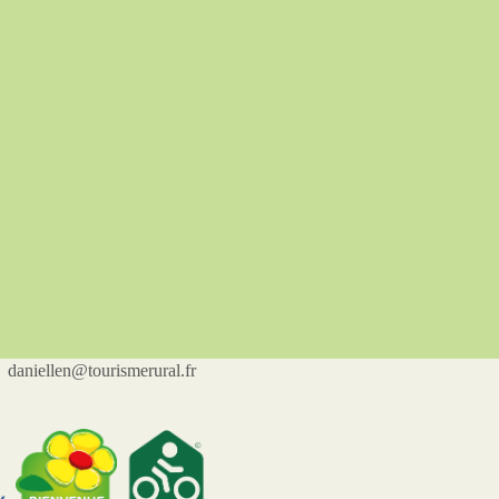
iellen@tourismerural.fr